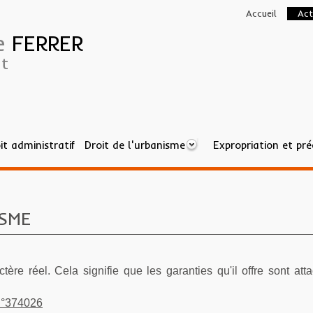
Accueil
Act
ne
FERRER
t
it administratif
Droit de l'urbanisme
Expropriation et pr
URBANISME
ISME
ctère réel. Cela signifie que les garanties qu'il offre sont at
 n°374026