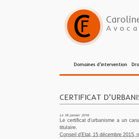
Caroli
Avoca
Domaines d'intervention
Dro
Vous êtes ici :
Vous êtes ici :
Accueil
Accueil
> ActualitésActualités
>
Actualités
> CERTIFICAT D'
CERTIFICAT D'URBAN
Le 18 janvier 2016
Le certificat d'urbanisme a un cara
titulaire.
Conseil d'Etat, 15 décembre 2015,