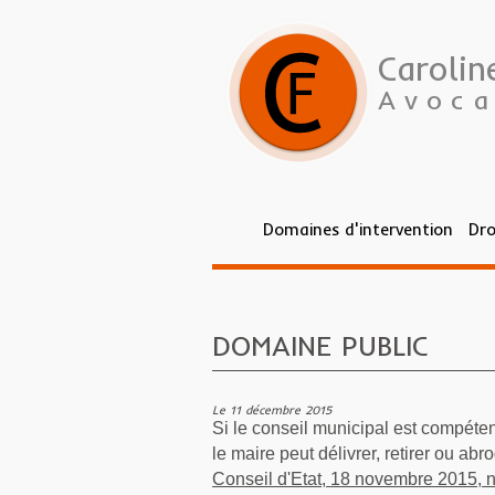
Caroli
Avoca
Domaines d'intervention
Dro
Vous êtes ici :
Vous êtes ici :
Accueil
Accueil
> ActualitésActualités
>
Actualités
> DOMAINE PUBLI
DOMAINE PUBLIC
Le 11 décembre 2015
Si le conseil municipal est compéten
le maire peut délivrer, retirer ou a
Conseil d'Etat, 18 novembre 2015,