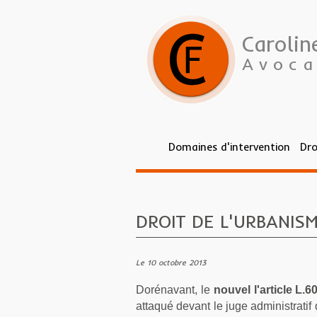
Caroli
Avoca
Domaines d'intervention
Dro
Vous êtes ici :
Vous êtes ici :
Accueil
Accueil
> ActualitésActualités
>
Actualités
> DROIT DE L'URB
DROIT DE L'URBANIS
Le 10 octobre 2013
Dorénavant, le
nouvel l'article L.
attaqué devant le juge administrati