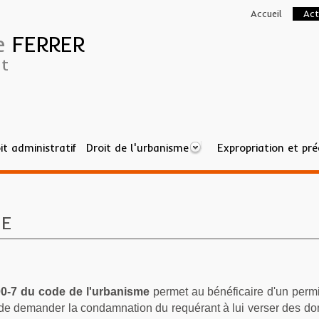
Accueil
Act
ne
FERRER
t
it administratif
Droit de l'urbanisme
Expropriation et pr
ANISME
ME
600-7 du code de l'urbanisme
permet au bénéficaire d'un perm
f de demander la condamnation du requérant à lui verser des dom