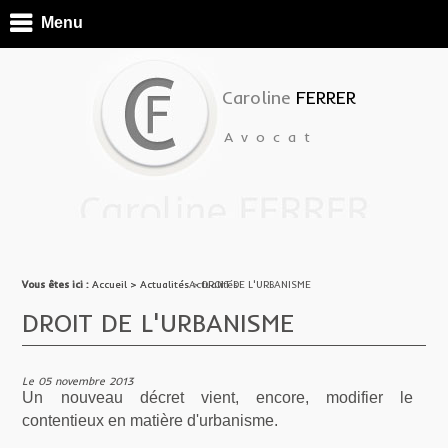
Menu
Caroline
FERRER
Avocat
Vous êtes ici :
Vous êtes ici :
Accueil
Accueil
> ActualitésActualités
>
Actualités
> DROIT DE L'URBANISME
DROIT DE L'URBANISME
Le 05 novembre 2013
Un nouveau décret vient, encore, modifier le
contentieux en matière d'urbanisme.