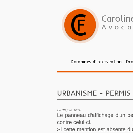
Caroli
Avoca
Domaines d'intervention
Dro
Vous êtes ici :
Vous êtes ici :
Accueil
Accueil
> ActualitésActualités
>
Actualités
> URBANISME - P
URBANISME - PERMIS
Le 25 juin 2014
Le panneau d'affichage d'un perm
contre celui-ci.
Si cette mention est absente du