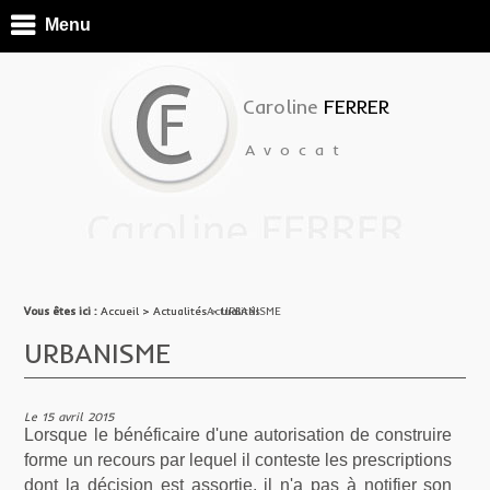
Menu
Caroline
FERRER
Avocat
Vous êtes ici :
Vous êtes ici :
Accueil
Accueil
> ActualitésActualités
>
Actualités
> URBANISME
URBANISME
Le 15 avril 2015
Lorsque le bénéficaire d'une autorisation de construire
forme un recours par lequel il conteste les prescriptions
dont la décision est assortie, il n'a pas à notifier son