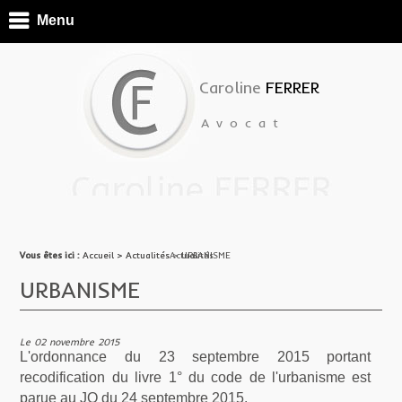
Menu
Caroline
FERRER
Avocat
Vous êtes ici :
Vous êtes ici :
Accueil
Accueil
> ActualitésActualités
>
Actualités
> URBANISME
URBANISME
Le 02 novembre 2015
L'ordonnance du 23 septembre 2015 portant
recodification du livre 1° du code de l'urbanisme est
parue au JO du 24 septembre 2015.