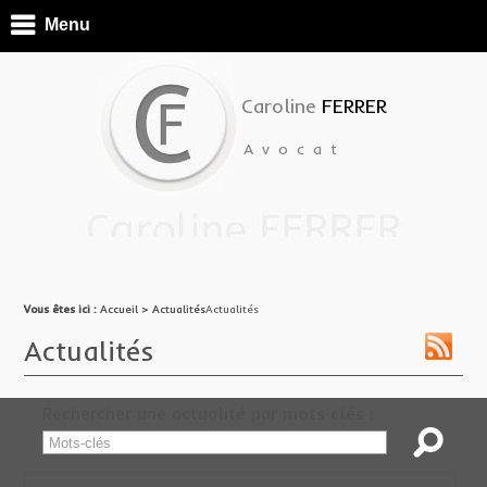
Menu
Caroline
FERRER
Avocat
Vous êtes ici :
Vous êtes ici :
Accueil
Accueil
> ActualitésActualités
> Actualités
Actualités
Rechercher une actualité par mots clés :