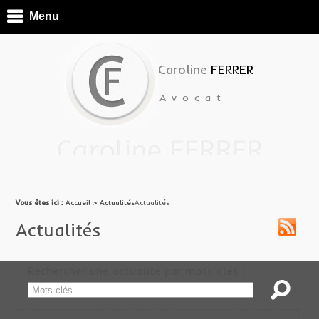
Menu
Caroline
FERRER
Avocat
Vous êtes ici :
Vous êtes ici :
Accueil
Accueil
> ActualitésActualités
> Actualités
Actualités
Rechercher une actualité par mots clés :