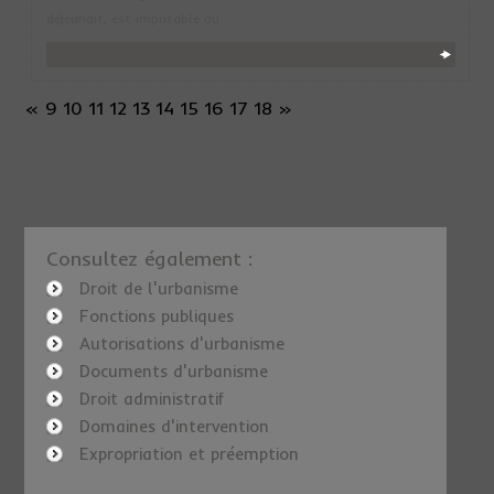
déjeunait, est imputable au ...
Voir cette actualité
«
9
10
11
12
13
14
15
16
17
18
»
Consultez également :
Droit de l'urbanisme
Fonctions publiques
Autorisations d'urbanisme
Documents d'urbanisme
Droit administratif
Domaines d'intervention
Expropriation et préemption